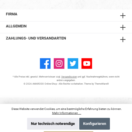
FIRMA
ALLGEMEIN
ZAHLUNGS- UND VERSANDARTEN
* Alle Preise inkl. gesetzl. Mehrwertsteuer zzgl.
Versandkosten
und ggf. Nachnahmegebühren, wenn nicht
anders angegeben.
© 2026 AMARODO Online-Shop - Alle Rechte vorbehalten. Theme by
ThemeWare®
Diese Website verwendet Cookies, um eine bestmögliche Erfahrung bieten zu können.
Mehr Informationen ...
Nur technisch notwendige
Konfigurieren